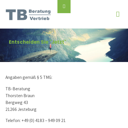
Skip
Back
to
to
content
Top
Entscheiden Sie "Jetzt"
GEMEINSAM ERFOLGREICH
Angaben gemäß § 5 TMG:
TB-Beratung
Thorsten Braun
Bergweg 43
21266 Jesteburg
Telefon: +49 (0) 4183 – 949 09 21