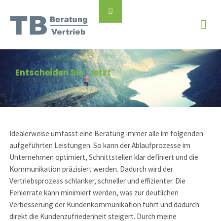
Skip
Back
to
to
content
Top
Entscheiden Sie "Jetzt"
GEMEINSAM ERFOLGREICH
Idealerweise umfasst eine Beratung immer alle im folgenden
aufgeführten Leistungen. So kann der Ablaufprozesse im
Unternehmen optimiert, Schnittstellen klar definiert und die
Kommunikation präzisiert werden. Dadurch wird der
Vertriebsprozess schlanker, schneller und effizienter. Die
Fehlerrate kann minimiert werden, was zur deutlichen
Verbesserung der Kundenkommunikation führt und dadurch
direkt die Kundenzufriedenheit steigert. Durch meine