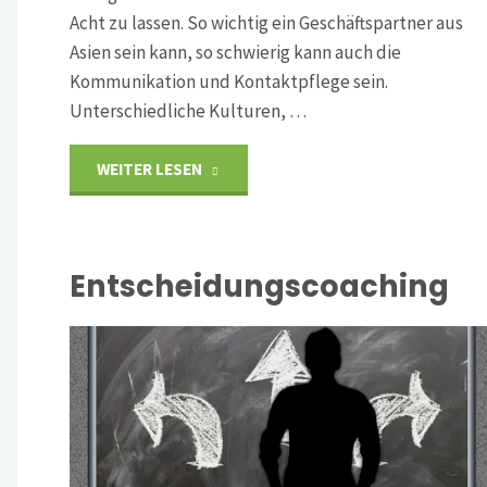
Acht zu lassen. So wichtig ein Geschäftspartner aus
Asien sein kann, so schwierig kann auch die
Kommunikation und Kontaktpflege sein.
Unterschiedliche Kulturen, …
"Aufbau
WEITER LESEN
und
Ausbau
Entscheidungscoaching
von
Asiengeschäften"