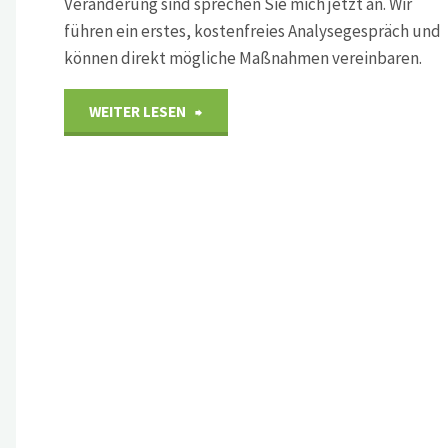
Veränderung sind sprechen Sie mich jetzt an. Wir
führen ein erstes, kostenfreies Analysegespräch und
können direkt mögliche Maßnahmen vereinbaren.
"Erfolglose
WEITER LESEN
Unternehmen
haben
schlechte
Mitarbeiter?"