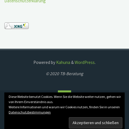
Datenschutzerklärung
Powered by
Kahuna
&
WordPress
.
© 2020 TB-Beratung
Back
Diese Website benutzt Cookies. Wenn Sie die Website weiter nutzen, gehen wir
to
von Ihrem Einverständnis aus.
Weitere Informationen und warum wir Cookies nutzen, finden Sie in unseren
Top
Impressum
Datenschutzbestimmungen
Datenschutzerklärung