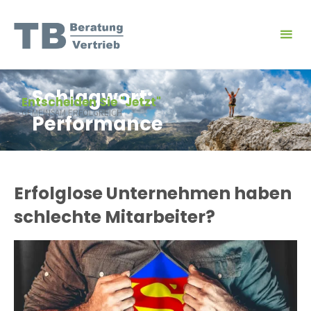
Skip
to
content
Schlagwort:
Entscheiden Sie "Jetzt"
GEMEINSAM ERFOLGREICH
Performance
Erfolglose Unternehmen haben
schlechte Mitarbeiter?