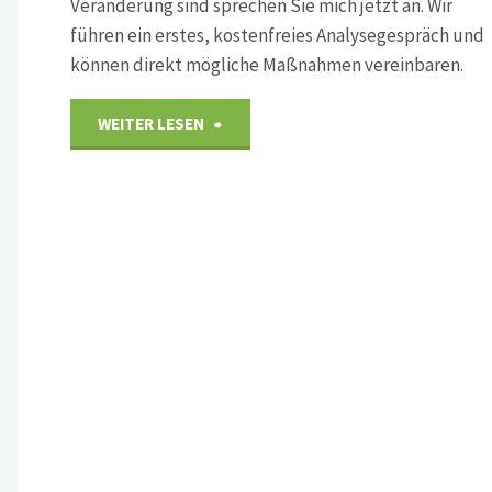
Veränderung sind sprechen Sie mich jetzt an. Wir
führen ein erstes, kostenfreies Analysegespräch und
können direkt mögliche Maßnahmen vereinbaren.
"Erfolglose
WEITER LESEN
Unternehmen
haben
schlechte
Mitarbeiter?"