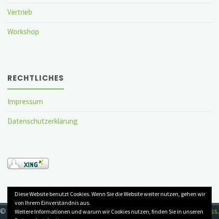
Vertrieb
Workshop
RECHTLICHES
Impressum
Datenschutzerklärung
Diese Website benutzt Cookies. Wenn Sie die Website weiter nutzen, gehen wir
von Ihrem Einverständnis aus.
© 2020 TB-Beratung
Powered by
Kahuna
&
WordPress
.
Weitere Informationen und warum wir Cookies nutzen, finden Sie in unseren